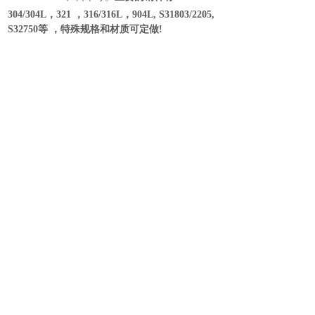
304/304L，321 ，316/316L
，
904L, S31803/2205,
S32750
等
，特殊规格和材质可定做
!
公司本着“
质量为先，用户至上
”为宗旨，以
诚实的信誉、灵活的经营、满意的服务，真诚的
希望能够与各方客商和同仁密切合作，协同发
展，共创未来！